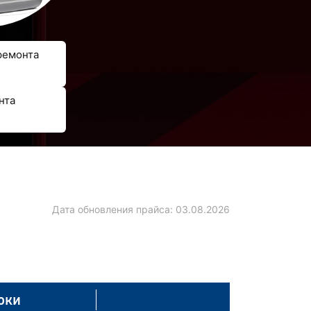
ремонта
нта
Дата обновления прайса:
03.08.2026
оки