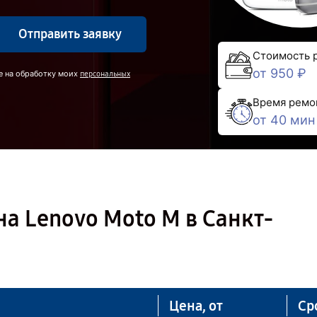
Отправить заявку
Стоимость 
от 950 ₽
е на обработку моих
персональных
Время ремо
от 40 мин
а Lenovo Moto M в Санкт-
Цена, от
Ср