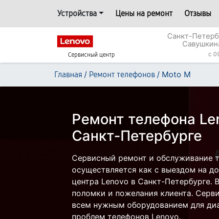
Устройства
Цены на ремонт
Отзывы
Санкт-Петерб
Савушкин
c 0
Сервисный центр
/
/
Moto M
Главная
Ремонт телефонов
Ремонт телефона Le
Санкт-Петербурге
Сервисный ремонт и обслуживание 
осуществляется как с выездом на дом
центра Lenovo в Санкт-Петербурге. 
поломки и пожелания клиента. Серв
всем нужным оборудованием для диа
проблем телефонов Lenovo.