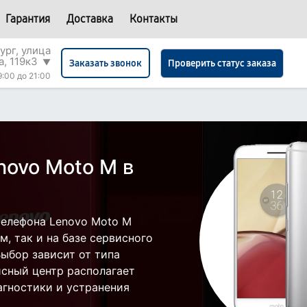
Гарантия
Доставка
Контакты
ург, улица
а, 119к3
▼
Проверить статус заказа
Заказать звонок
9:00 до 21:00
novo Moto M в
телефона Lenovo Moto M
, так и на базе сервисного
Выбор зависит от типа
исный центр располагает
гностики и устранения