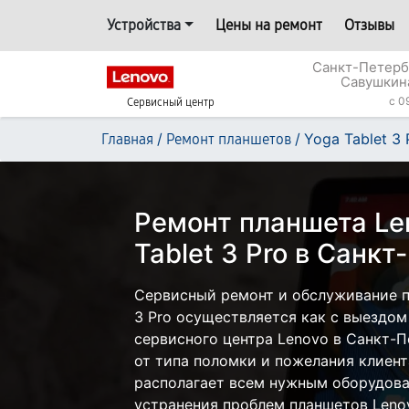
Устройства
Цены на ремонт
Отзывы
Санкт-Петерб
Савушкин
c 0
Сервисный центр
/
/
Yoga Tablet 3 
Главная
Ремонт планшетов
Ремонт планшета Le
Tablet 3 Pro в Санкт
Сервисный ремонт и обслуживание п
3 Pro осуществляется как с выездом 
сервисного центра Lenovo в Санкт-П
от типа поломки и пожелания клиент
располагает всем нужным оборудова
устранения проблем планшетов Leno