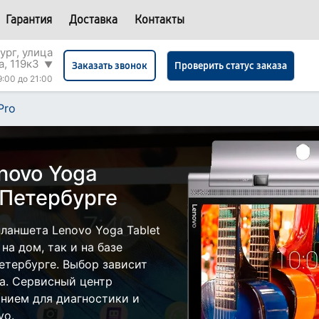
Гарантия
Доставка
Контакты
ург, улица
а, 119к3
▼
Проверить статус заказа
Заказать звонок
9:00 до 21:00
Pro
novo Yoga
-Петербурге
ланшета Lenovo Yoga Tablet
на дом, так и на базе
етербурге. Выбор зависит
а. Сервисный центр
нием для диагностики и
vo.