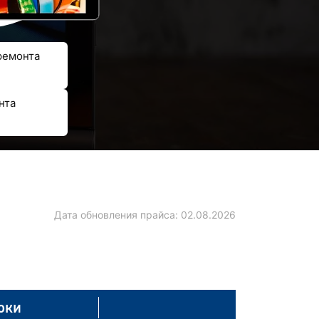
ремонта
нта
Дата обновления прайса:
02.08.2026
оки