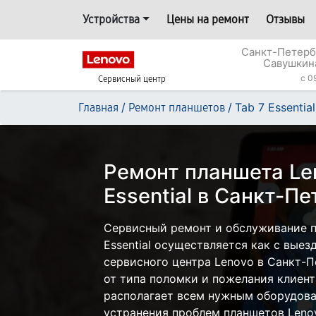
Устройства
Цены на ремонт
Отзывы
Санкт-Петерб
Савушкин
c 0
Сервисный центр
/
/
Tab 7 Essential
Главная
Ремонт планшетов
Ремонт планшета Le
Essential в Санкт-П
Сервисный ремонт и обслуживание п
Essential осуществляется как с выезд
сервисного центра Lenovo в Санкт-П
от типа поломки и пожелания клиент
располагает всем нужным оборудова
устранения проблем планшетов Leno