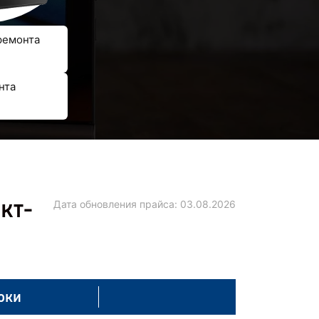
ремонта
нта
кт-
Дата обновления прайса:
03.08.2026
оки