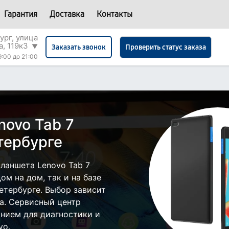
Гарантия
Доставка
Контакты
ург, улица
а, 119к3
▼
Проверить статус заказа
Заказать звонок
9:00 до 21:00
novo Tab 7
етербурге
ланшета Lenovo Tab 7
ом на дом, так и на базе
етербурге. Выбор зависит
а. Сервисный центр
нием для диагностики и
vo.