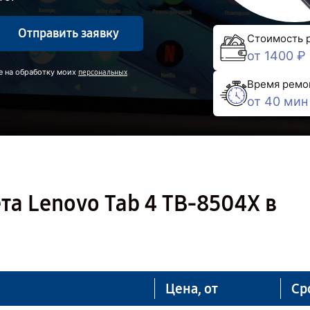
Отправить заявку
Стоимость 
от 1400 ₽
е на обработку моих
персональных
Время ремо
от 40 мин
а Lenovo Tab 4 TB-8504X в
Цена, от
Ср