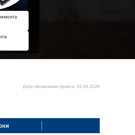
ремонта
нта
Дата обновления прайса:
02.08.2026
оки