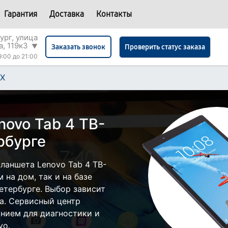
Гарантия
Доставка
Контакты
ург, улица
а, 119к3
▼
Проверить статус заказа
Заказать звонок
9:00 до 21:00
4X
novo Tab 4 TB-
рбурге
ланшета Lenovo Tab 4 TB-
 на дом, так и на базе
етербурге. Выбор зависит
а. Сервисный центр
нием для диагностики и
vo.