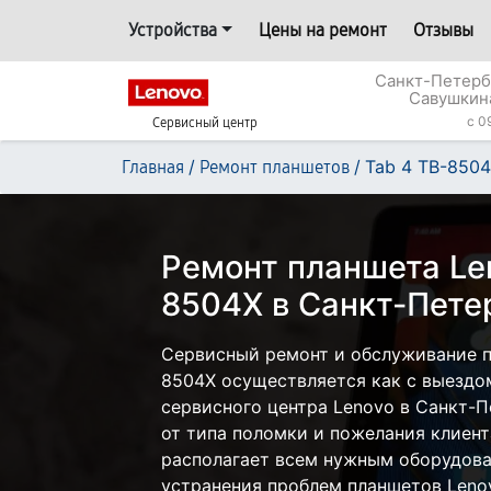
Устройства
Цены на ремонт
Отзывы
Санкт-Петерб
Савушкин
c 0
Сервисный центр
/
/
Tab 4 TB-850
Главная
Ремонт планшетов
Ремонт планшета Le
8504X в Санкт-Пете
Сервисный ремонт и обслуживание п
8504X осуществляется как с выездом
сервисного центра Lenovo в Санкт-П
от типа поломки и пожелания клиент
располагает всем нужным оборудова
устранения проблем планшетов Leno