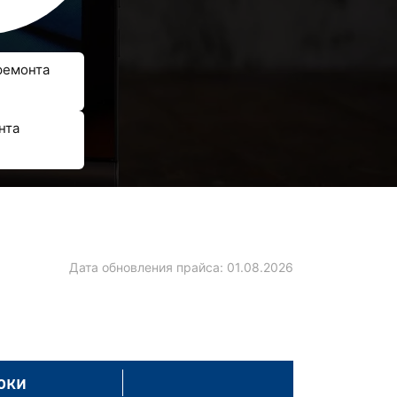
ремонта
нта
Дата обновления прайса:
01.08.2026
оки