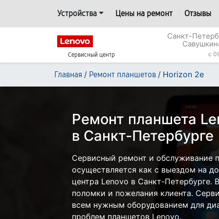
Устройства
Цены на ремонт
Отзывы
Санкт-Петерб
Савушкин
c 0
Сервисный центр
/
/
Horizon 2e
Главная
Ремонт планшетов
Ремонт планшета Len
в Санкт-Петербурге
Сервисный ремонт и обслуживание п
осуществляется как с выездом на дом
центра Lenovo в Санкт-Петербурге. 
поломки и пожелания клиента. Серв
всем нужным оборудованием для диа
проблем планшетов Lenovo.