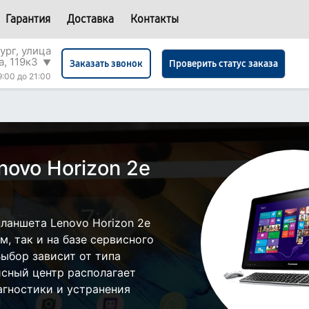
Гарантия
Доставка
Контакты
ург, улица
а, 119к3
▼
Проверить статус заказа
Заказать звонок
9:00 до 21:00
ovo Horizon 2e
ланшета Lenovo Horizon 2e
, так и на базе сервисного
Выбор зависит от типа
исный центр располагает
гностики и устранения