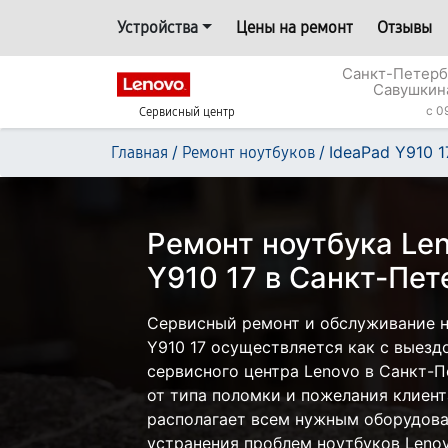
Устройства
Цены на ремонт
Отзывы
Санкт-Петерб
Савушкин
c 0
Сервисный центр
/
/
IdeaPad Y910 1
Главная
Ремонт ноутбуков
Ремонт ноутбука Len
Y910 17 в Санкт-Пет
Сервисный ремонт и обслуживание н
Y910 17 осуществляется как с выездо
сервисного центра Lenovo в Санкт-П
от типа поломки и пожелания клиент
располагает всем нужным оборудова
устранения проблем ноутбуков Lenov