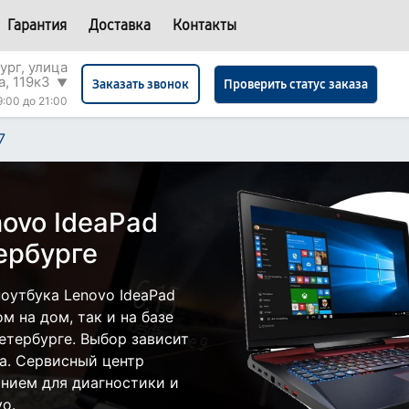
Гарантия
Доставка
Контакты
ург, улица
а, 119к3
▼
Проверить статус заказа
Заказать звонок
9:00 до 21:00
7
ovo IdeaPad
ербурге
оутбука Lenovo IdeaPad
м на дом, так и на базе
етербурге. Выбор зависит
а. Сервисный центр
нием для диагностики и
o.