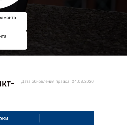
ремонта
нта
нкт-
Дата обновления прайса:
04.08.2026
оки