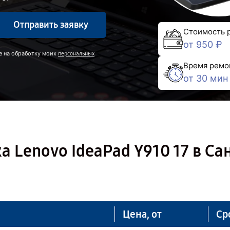
Отправить заявку
Стоимость 
от 950 ₽
е на обработку моих
персональных
Время ремо
от 30 мин
 Lenovo IdeaPad Y910 17 в Са
Цена, от
Ср